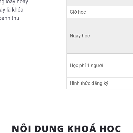
ng loay hoay
ây là khóa
Giờ học
oanh thu
Ngày học
Học phí 1 người
Hình thức đăng ký
NỘI DUNG KHOÁ HỌC