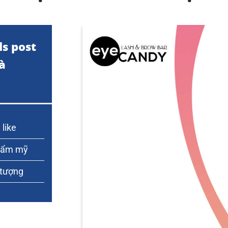
ds post
à
 like
thẩm mỹ
 tượng