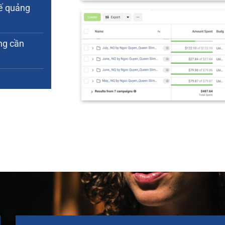
ế quảng
ng cần