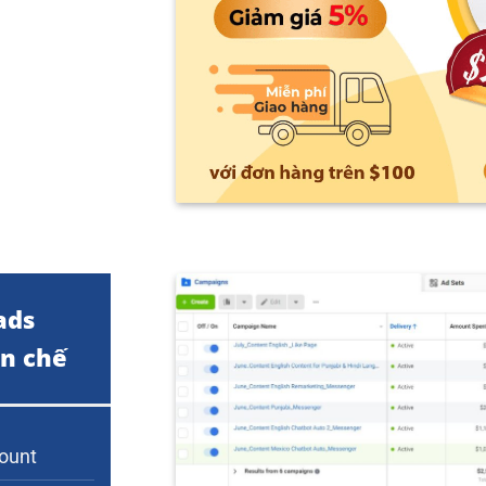
ads
n chế
count