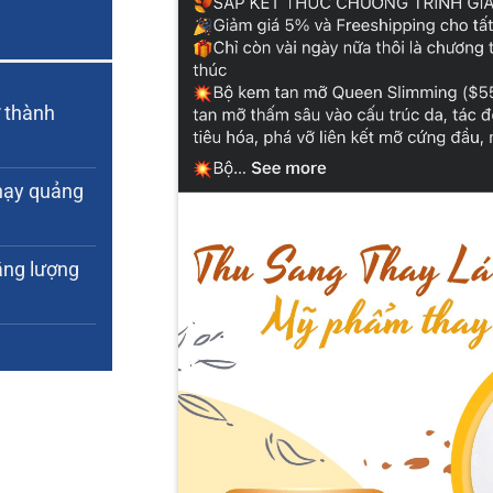
 thành
chạy quảng
ăng lượng