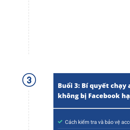
Buổi 3: Bí quyết chạy 
không bị Facebook hạ
Cách kiểm tra và bảo vệ ac